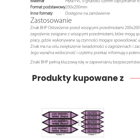
Materiał
Płyta PVC o grubości 0,6mm (opcjonalnie f
Format podstawowy
200x200mm
Inne formaty
Dostępne na zamówienie
Zastosowanie
Znak BHP Ostrzeżenie przed wiszącymi przedmiotami 200x200mm
zagrożenie związane z wiszącymi przedmiotami, które mogą sp
pracy, gdzie wykonywane są czynności mogące spowodować upa
Znak ma na celu zwiększenie świadomości o zagrożeniach i za
Jego wyraźna widoczność i czytelny przekaz informują o pot
Znaki BHP pełnią kluczową rolę w zapewnianiu bezpieczeństwa
Produkty kupowane z