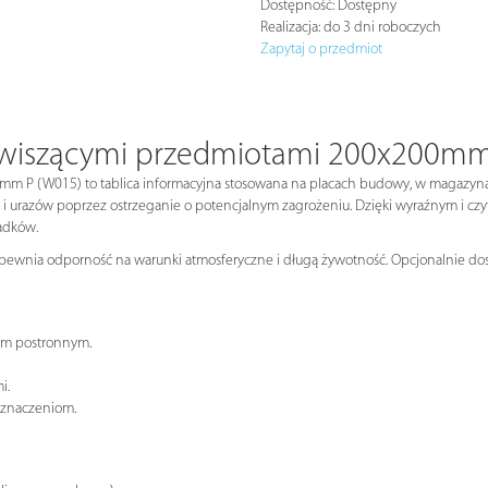
Dostępność:
Dostępny
Realizacja:
do 3 dni roboczych
Zapytaj o przedmiot
d wiszącymi przedmiotami 200x200m
 P (W015) to tablica informacyjna stosowana na placach budowy, w magazynach
 i urazów poprzez ostrzeganie o potencjalnym zagrożeniu. Dzięki wyraźnym i 
adków.
apewnia odporność na warunki atmosferyczne i długą żywotność. Opcjonalnie dost
om postronnym.
i.
oznaczeniom.