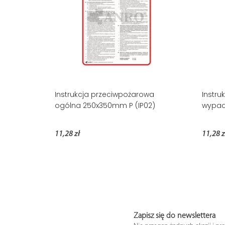
Instrukcja przeciwpożarowa
Instru
ogólna 250x350mm P (IP02)
wypad
11,28 zł
11,28 z
Zapisz się do newslettera