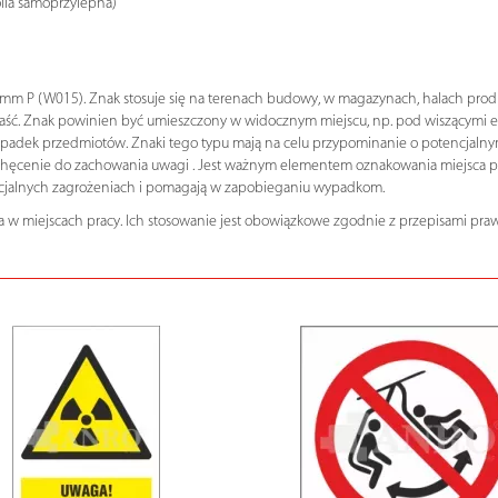
olia samoprzylepna)
 P (W015). Znak stosuje się na terenach budowy, w magazynach, halach produkc
aść. Znak powinien być umieszczony w widocznym miejscu, np. pod wiszącymi el
dek przedmiotów. Znaki tego typu mają na celu przypominanie o potencjalnym
chęcenie do zachowania uwagi . Jest ważnym elementem oznakowania miejsca pra
encjalnych zagrożeniach i pomagają w zapobieganiu wypadkom.
 w miejscach pracy. Ich stosowanie jest obowiązkowe zgodnie z przepisami praw