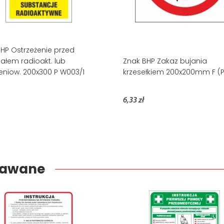
HP Ostrzeżenie przed
ałem radioakt. lub
Znak BHP Zakaz bujania
niow. 200x300 P W003/1
krzesełkiem 200x200mm F (
6,33 zł
edawane