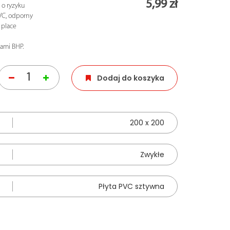
5,99 zł
o ryzyku
VC, odporny
 place
ami BHP.
Dodaj do koszyka
200 x 200
Zwykłe
Płyta PVC sztywna