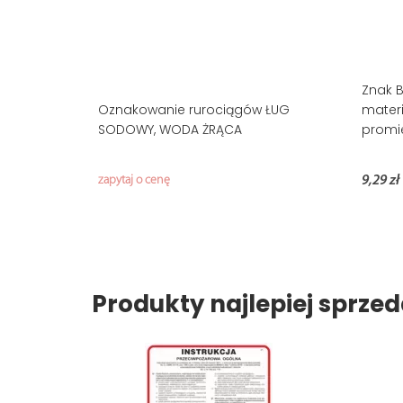
Znak B
Oznakowanie rurociągów ŁUG
materi
SODOWY, WODA ŻRĄCA
promie
zapytaj o cenę
9,29 zł
Produkty najlepiej sprz