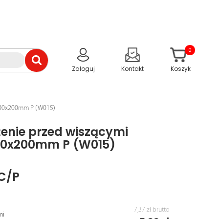
0
Zaloguj
Kontakt
Koszyk
 200x200mm P (W015)
żenie przed wiszącymi
00x200mm P (W015)
C/P
7,37 zł
brutto
mi