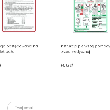
kcja postępowania na
Instrukcja pierwszej pomoc
ek pożar
przedmedycznej
ł
14,12 zł