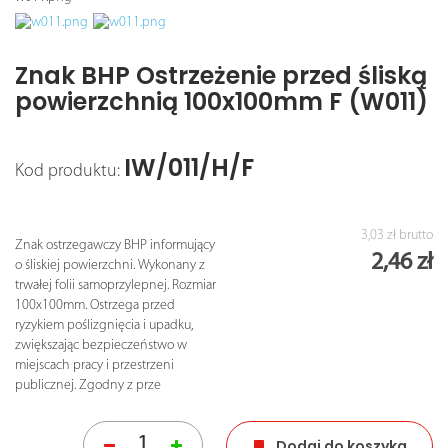
Znak BHP Ostrzeżenie przed śliską
powierzchnią 100x100mm F (W011)
IW/011/H/F
Kod produktu:
3,03 zł
brutto
Znak ostrzegawczy BHP informujący
2,46 zł
o śliskiej powierzchni. Wykonany z
trwałej folii samoprzylepnej. Rozmiar
100x100mm. Ostrzega przed
ryzykiem poślizgnięcia i upadku,
zwiększając bezpieczeństwo w
miejscach pracy i przestrzeni
publicznej. Zgodny z prze
Dodaj do koszyka