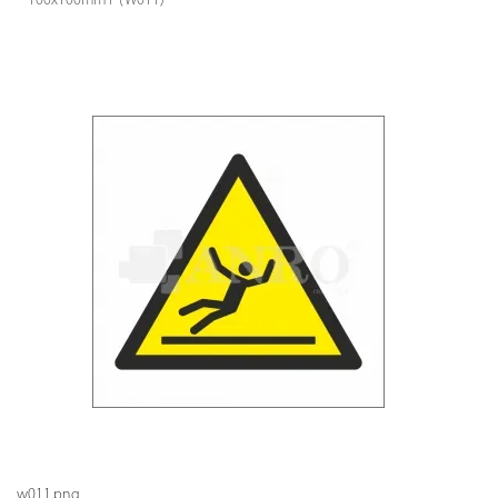
100x100mm F (W011)
w011.png