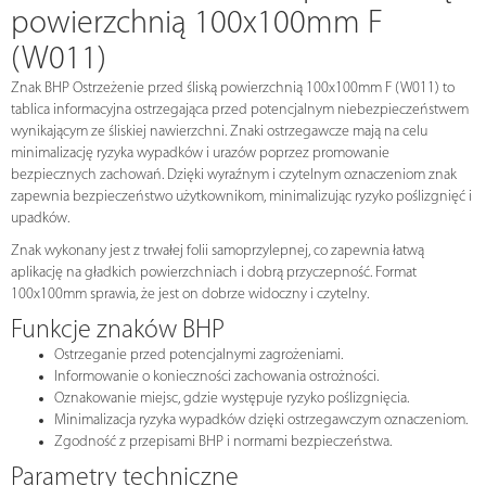
powierzchnią 100x100mm F
(W011)
Znak BHP Ostrzeżenie przed śliską powierzchnią 100x100mm F (W011) to
tablica informacyjna ostrzegająca przed potencjalnym niebezpieczeństwem
wynikającym ze śliskiej nawierzchni. Znaki ostrzegawcze mają na celu
minimalizację ryzyka wypadków i urazów poprzez promowanie
bezpiecznych zachowań. Dzięki wyraźnym i czytelnym oznaczeniom znak
zapewnia bezpieczeństwo użytkownikom, minimalizując ryzyko poślizgnięć i
upadków.
Znak wykonany jest z trwałej folii samoprzylepnej, co zapewnia łatwą
aplikację na gładkich powierzchniach i dobrą przyczepność. Format
100x100mm sprawia, że jest on dobrze widoczny i czytelny.
Funkcje znaków BHP
Ostrzeganie przed potencjalnymi zagrożeniami.
Informowanie o konieczności zachowania ostrożności.
Oznakowanie miejsc, gdzie występuje ryzyko poślizgnięcia.
Minimalizacja ryzyka wypadków dzięki ostrzegawczym oznaczeniom.
Zgodność z przepisami BHP i normami bezpieczeństwa.
Parametry techniczne