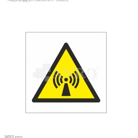
niejonizującym 50x50mm P (W005)
W005.png