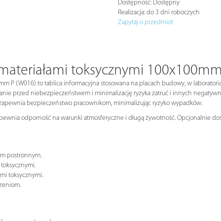
Dostępność:
Dostępny
Realizacja:
do 3 dni roboczych
Zapytaj o przedmiot
 materiałami toksycznymi 100x100m
 P (W016) to tablica informacyjna stosowana na placach budowy, w laboratoriac
zeganie przed niebezpieczeństwem i minimalizację ryzyka zatruć i innych nega
k zapewnia bezpieczeństwo pracownikom, minimalizując ryzyko wypadków.
apewnia odporność na warunki atmosferyczne i długą żywotność. Opcjonalnie dost
om postronnym.
 toksycznymi.
ami toksycznymi.
czeniom.