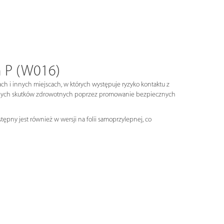
m P (W016)
h i innych miejscach, w których występuje ryzyko kontaktu z
tywnych skutków zdrowotnych poprzez promowanie bezpiecznych
ępny jest również w wersji na folii samoprzylepnej, co