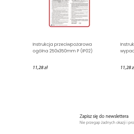
Instrukcja przeciwpożarowa
Instru
ogólna 250x350mm P (IP02)
wypad
11,28 zł
11,28 z
Zapisz się do newslettera
Nie przegap żadnych okazji i pr