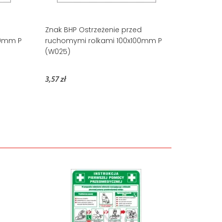
Znak BHP Ostrzeżenie przed
00mm P
ruchomymi rolkami 100x100mm P
(W025)
3,57 zł