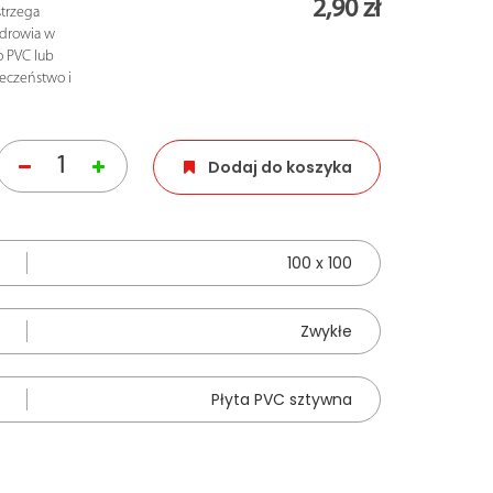
2,90 zł
trzega
zdrowia w
o PVC lub
ieczeństwo i
Dodaj do koszyka
100 x 100
Zwykłe
Płyta PVC sztywna