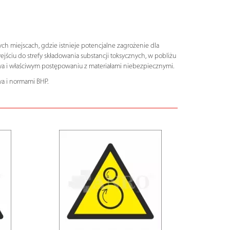
h miejscach, gdzie istnieje potencjalne zagrożenie dla
ściu do strefy składowania substancji toksycznych, w pobliżu
twa i właściwym postępowaniu z materiałami niebezpiecznymi.
a i normami BHP.