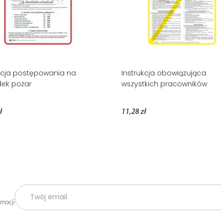
kcja postępowania na
Instrukcja obowiązująca
ek pożar
wszystkich pracowników
ł
11,28 zł
omocji