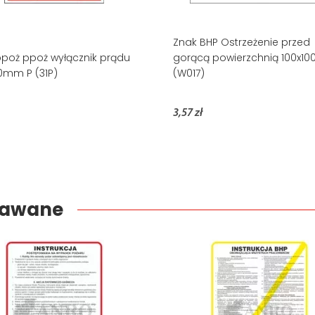
Znak BHP Ostrzeżenie przed
poż ppoż wyłącznik prądu
gorącą powierzchnią 100x1
0mm P (31P)
(W017)
3,57 zł
edawane