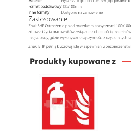
Materiał
Płyta PVC o grubości 0,6mm (opcjonalnie f
Format podstawowy
100x100mm
Inne formaty
Dostępne na zamówienie
Zastosowanie
Znak BHP Ostrzeżenie przed materiałami toksycznymi 100x100mm
zdrowia i życia pracowników związane z obecnością materiałów
miejsc pracy, gdzie wykonywane są czynności z użyciem tych s
Znaki BHP pełnią kluczową rolę w zapewnianiu bezpieczeństwa
Produkty kupowane z