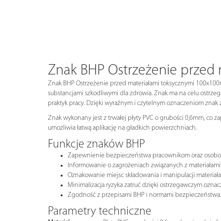
Znak BHP Ostrzeżenie przed
Znak BHP Ostrzeżenie przed materiałami toksycznymi 100x100mm
substancjami szkodliwymi dla zdrowia. Znak ma na celu ostr
praktyk pracy. Dzięki wyraźnym i czytelnym oznaczeniom zna
Znak wykonany jest z trwałej płyty PVC o grubości 0,6mm, co z
umożliwia łatwą aplikację na gładkich powierzchniach.
Funkcje znaków BHP
Zapewnienie bezpieczeństwa pracownikom oraz osob
Informowanie o zagrożeniach związanych z materiałami
Oznakowanie miejsc składowania i manipulacji materiał
Minimalizacja ryzyka zatruć dzięki ostrzegawczym ozna
Zgodność z przepisami BHP i normami bezpieczeństwa.
Parametry techniczne