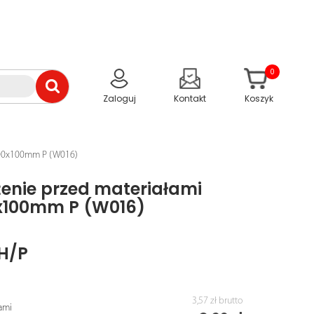
0
Zaloguj
Kontakt
Koszyk
 100x100mm P (W016)
żenie przed materiałami
x100mm P (W016)
H/P
3,57 zł
brutto
ami