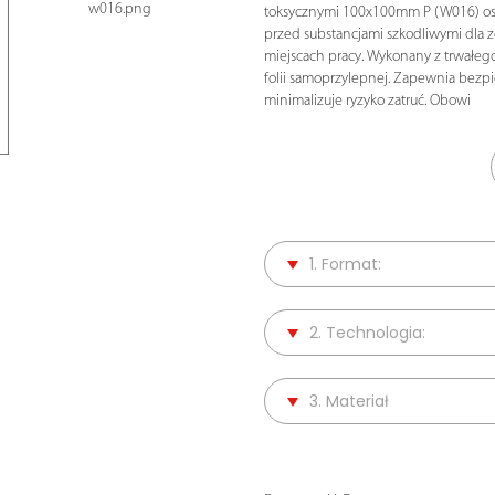
w016.png
toksycznymi 100x100mm P (W016) os
przed substancjami szkodliwymi dla 
miejscach pracy. Wykonany z trwałeg
folii samoprzylepnej. Zapewnia bezp
minimalizuje ryzyko zatruć. Obowi
1. Format:
2. Technologia:
3. Materiał