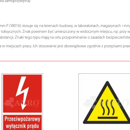
olia samoprzylepna)
 P (W016) stosuje się na terenach budowy, w laboratoriach, magazynach i innyc
 toksycznych. Znak powinien być umieszczony w widocznym miejscu, np. przy wej
ubstancji. Znaki tego typu mają na celu przypominanie o zasadach bezpieczeńs
 w miejscach pracy. Ich stosowanie jest obowiązkowe zgodnie z przepisami praw