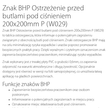
Znak BHP Ostrzeżenie przed
butlami pod ciśnieniem
200x200mm P (W029)
Znak BHP Ostrzeżenie przed butlami pod ciśnieniem 200x200mm P (W029)
to tablica ostrzegawcza, która informuje o potencjalnym zagrożeniu
związanym z obecnością butli pod ciśnieniem. Znaki ostrzegawcze BHP mają
na celu minimalizację ryzyka wypadków i urazów poprzez promowanie
bezpiecznych praktyk pracy. Dzięki wyraźnym i czytelnym oznaczeniom znak
zapewnia bezpieczeństwo pracownikom, minimalizując ryzyko wypadków.
Znak wykonany jest z trwałej płyty PVC o grubości 0,6mm, co zapewnia
odporność na warunki atmosferyczne i długą żywotność. Opcjonalnie
dostępny jest również w wersji na folii samoprzylepnej, co umożliwia łatwą
aplikację na gładkich powierzchniach.
Funkcje znaków BHP
Zapewnienie bezpieczeństwa pracownikom oraz osobom
postronnym.
Informowanie o potencjalnych zagrożeniach w miejscu pracy.
Oznakowanie miejsc składowania butli pod ciśnieniem.