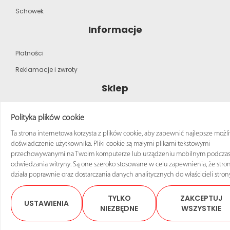
Schowek
Informacje
Płatności
Reklamacje i zwroty
Sklep
Strona główna
Polityka plików cookie
Katalog produktów
Ta strona internetowa korzysta z plików cookie, aby zapewnić najlepsze możl
doświadczenie użytkownika. Pliki cookie są małymi plikami tekstowymi
Regulamin zakupów
przechowywanymi na Twoim komputerze lub urządzeniu mobilnym podcza
odwiedzania witryny. Są one szeroko stosowane w celu zapewnienia, że stro
działa poprawnie oraz dostarczania danych analitycznych do właścicieli stron
TYLKO
ZAKCEPTUJ
USTAWIENIA
© 2025 Sklep ANRO Wszelkie prawa zastrzeżone
NIEZBĘDNE
WSZYSTKIE