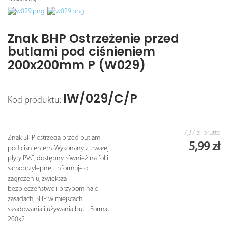
Znak BHP Ostrzeżenie przed
butlami pod ciśnieniem
200x200mm P (W029)
IW/029/C/P
Kod produktu:
7,37 zł
brutto
Znak BHP ostrzega przed butlami
5,99 zł
pod ciśnieniem. Wykonany z trwałej
płyty PVC, dostępny również na folii
samoprzylepnej. Informuje o
zagrożeniu, zwiększa
bezpieczeństwo i przypomina o
zasadach BHP w miejscach
składowania i używania butli. Format
200x2