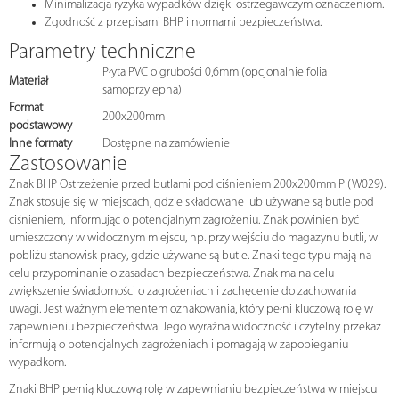
Minimalizacja ryzyka wypadków dzięki ostrzegawczym oznaczeniom.
Zgodność z przepisami BHP i normami bezpieczeństwa.
Parametry techniczne
Płyta PVC o grubości 0,6mm (opcjonalnie folia
Materiał
samoprzylepna)
Format
200x200mm
podstawowy
Inne formaty
Dostępne na zamówienie
Zastosowanie
Znak BHP Ostrzeżenie przed butlami pod ciśnieniem 200x200mm P (W029).
Znak stosuje się w miejscach, gdzie składowane lub używane są butle pod
ciśnieniem, informując o potencjalnym zagrożeniu. Znak powinien być
umieszczony w widocznym miejscu, np. przy wejściu do magazynu butli, w
pobliżu stanowisk pracy, gdzie używane są butle. Znaki tego typu mają na
celu przypominanie o zasadach bezpieczeństwa. Znak ma na celu
zwiększenie świadomości o zagrożeniach i zachęcenie do zachowania
uwagi. Jest ważnym elementem oznakowania, który pełni kluczową rolę w
zapewnieniu bezpieczeństwa. Jego wyraźna widoczność i czytelny przekaz
informują o potencjalnych zagrożeniach i pomagają w zapobieganiu
wypadkom.
Znaki BHP pełnią kluczową rolę w zapewnianiu bezpieczeństwa w miejscu