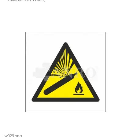
200x200mm P (W029)
w029.png