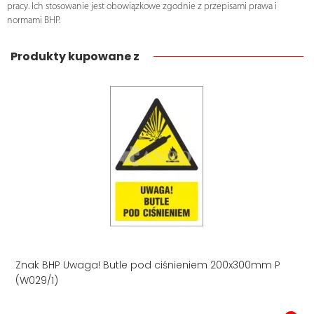
pracy. Ich stosowanie jest obowiązkowe zgodnie z przepisami prawa i
normami BHP.
Produkty kupowane z
Znak BHP Uwaga! Butle pod ciśnieniem 200x300mm P
(W029/1)