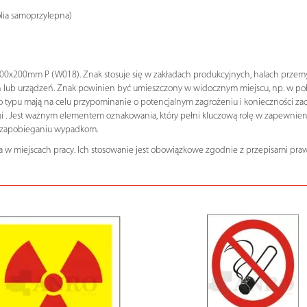
olia samoprzylepna)
200mm P (W018). Znak stosuje się w zakładach produkcyjnych, halach przemysło
ub urządzeń. Znak powinien być umieszczony w widocznym miejscu, np. w pobli
 typu mają na celu przypominanie o potencjalnym zagrożeniu i konieczności zac
 . Jest ważnym elementem oznakowania, który pełni kluczową rolę w zapewnien
w zapobieganiu wypadkom.
 w miejscach pracy. Ich stosowanie jest obowiązkowe zgodnie z przepisami praw