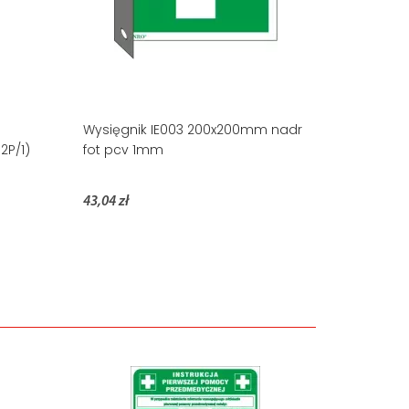
Wysięgnik IE003 200x200mm nadr
2P/1)
fot pcv 1mm
43,04 zł