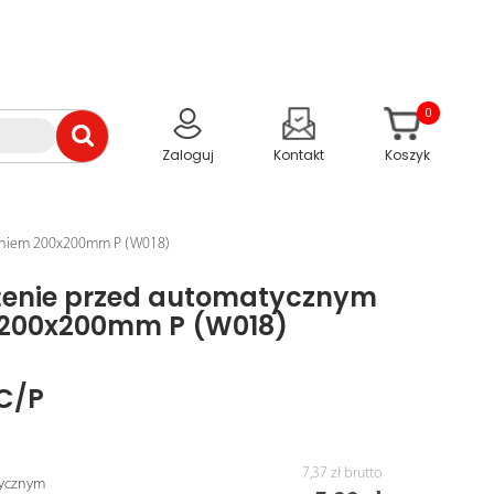
0
Zaloguj
Kontakt
Koszyk
ianiem 200x200mm P (W018)
żenie przed automatycznym
200x200mm P (W018)
C/P
7,37 zł
brutto
tycznym