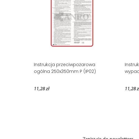
Instrukcja przeciwpożarowa
Instru
ogólna 250x350mm P (IP02)
wypad
11,28 zł
11,28 z