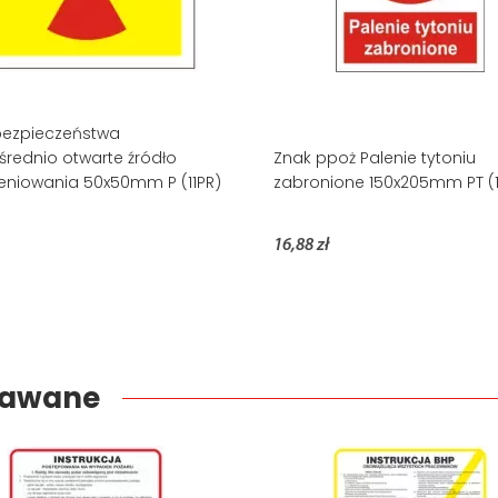
bezpieczeństwa
rednio otwarte źródło
Znak ppoż Palenie tytoniu
eniowania 50x50mm P (11PR)
zabronione 150x205mm PT (1
16,88 zł
edawane