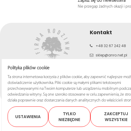
Zapisz się do newslettera
Nie przegap żadnych okazji i pr
Kontakt
+48 32 67 242 48
sklep@anro.net.pl
b2c.anro.net.pl
Polityka plików cookie
www.anro.net.pl
Ta strona internetowa korzysta z plików cookie, aby zapewnić najlepsze moż
doświadczenie użytkownika. Pliki cookie są małymi plikami tekstowymi
przechowywanymi na Twoim komputerze lub urządzeniu mobilnym podcza
odwiedzania witryny. Są one szeroko stosowane w celu zapewnienia, że str
działa poprawnie oraz dostarczania danych analitycznych do właścicieli stron
TYLKO
ZAKCEPTUJ
USTAWIENIA
NIEZBĘDNE
WSZYSTKIE
© 2025 Sklep ANRO Wsze