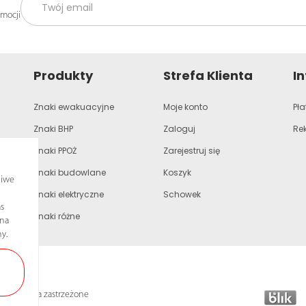
omocji
Produkty
Strefa Klienta
I
Znaki ewakuacyjne
Moje konto
Pła
Znaki BHP
Zaloguj
Re
Znaki PPOŻ
Zarejestruj się
Znaki budowlane
Koszyk
liwe
Znaki elektryczne
Schowek
s
Znaki różne
ona
y.
lkie prawa zastrzeżone