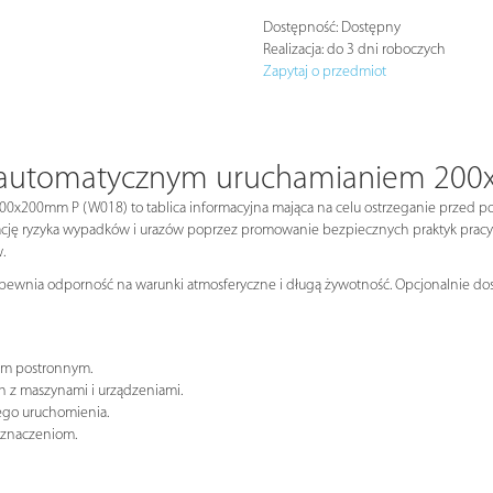
Dostępność:
Dostępny
Realizacja:
do 3 dni roboczych
Zapytaj o przedmiot
d automatycznym uruchamianiem 20
0x200mm P (W018) to tablica informacyjna mająca na celu ostrzeganie przed
ację ryzyka wypadków i urazów poprzez promowanie bezpiecznych praktyk pracy
.
apewnia odporność na warunki atmosferyczne i długą żywotność. Opcjonalnie dost
om postronnym.
 z maszynami i urządzeniami.
ego uruchomienia.
oznaczeniom.