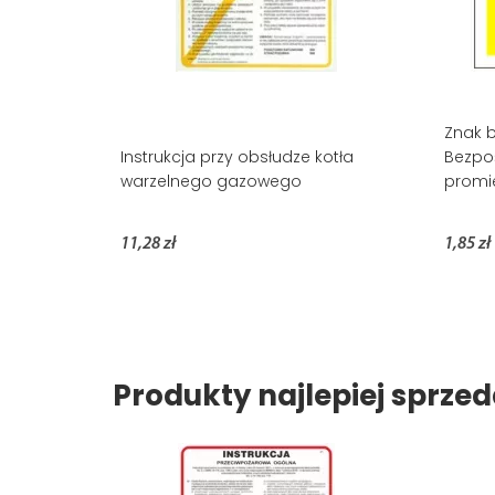
Znak 
Instrukcja przy obsłudze kotła
Bezpoś
warzelnego gazowego
promi
11,28 zł
1,85 zł
Produkty najlepiej sprz