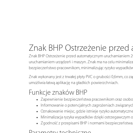
Znak BHP Ostrzeżenie prze
Znak BHP Ostrzeżenie przed automatycznym uruchamianiem 20
uruchamianiem urządzeń i maszyn. Znak ma na celu minimaliz
bezpieczeństwo pracownikom, minimalizując ryzyko wypadków
Znak wykonany jest z trwałej płyty PVC o grubości 0,6mm, co z
umożliwia łatwą aplikację na gładkich powierzchniach.
Funkcje znaków BHP
Zapewnienie bezpieczeństwa pracownikom oraz osob
Informowanie o potencjalnych zagrożeniach związanych
Oznakowanie miejsc, gdzie istnieje ryzyko automatyczn
Minimalizacja ryzyka wypadków dzięki ostrzegawczym 
Zgodność z przepisami BHP i normami bezpieczeństwa.