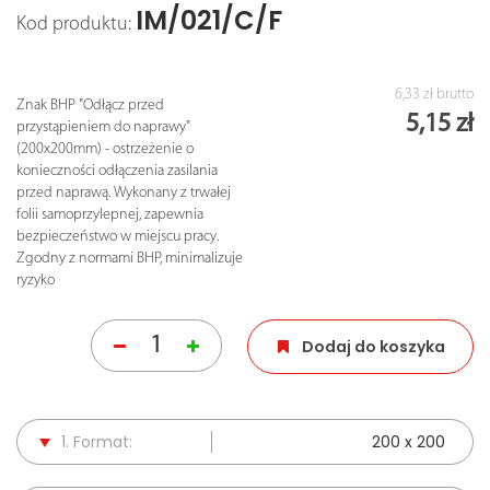
IM/021/C/F
Kod produktu:
6,33 zł
brutto
Znak BHP "Odłącz przed
5,15 zł
przystąpieniem do naprawy"
(200x200mm) - ostrzeżenie o
konieczności odłączenia zasilania
przed naprawą. Wykonany z trwałej
folii samoprzylepnej, zapewnia
bezpieczeństwo w miejscu pracy.
Zgodny z normami BHP, minimalizuje
ryzyko
Dodaj do koszyka
1. Format:
200 x 200