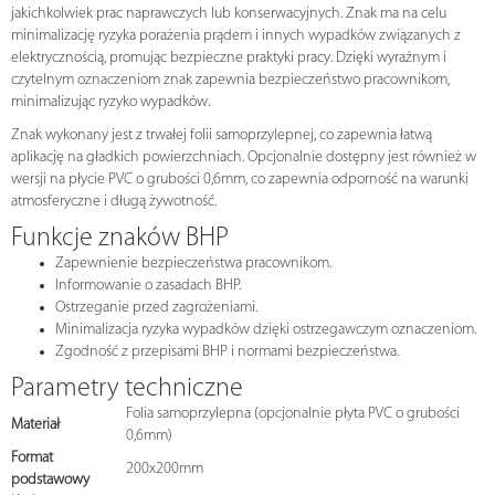
jakichkolwiek prac naprawczych lub konserwacyjnych. Znak ma na celu
minimalizację ryzyka porażenia prądem i innych wypadków związanych z
elektrycznością, promując bezpieczne praktyki pracy. Dzięki wyraźnym i
czytelnym oznaczeniom znak zapewnia bezpieczeństwo pracownikom,
minimalizując ryzyko wypadków.
Znak wykonany jest z trwałej folii samoprzylepnej, co zapewnia łatwą
aplikację na gładkich powierzchniach. Opcjonalnie dostępny jest również w
wersji na płycie PVC o grubości 0,6mm, co zapewnia odporność na warunki
atmosferyczne i długą żywotność.
Funkcje znaków BHP
Zapewnienie bezpieczeństwa pracownikom.
Informowanie o zasadach BHP.
Ostrzeganie przed zagrożeniami.
Minimalizacja ryzyka wypadków dzięki ostrzegawczym oznaczeniom.
Zgodność z przepisami BHP i normami bezpieczeństwa.
Parametry techniczne
Folia samoprzylepna (opcjonalnie płyta PVC o grubości
Materiał
0,6mm)
Format
200x200mm
podstawowy