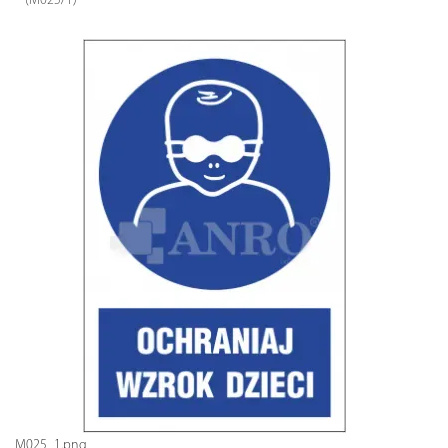
(M025/1)
M025_1.png