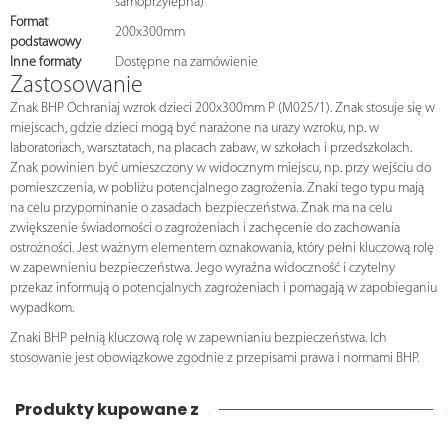
samoprzylepna)
Format
200x300mm
podstawowy
Inne formaty
Dostępne na zamówienie
Zastosowanie
Znak BHP Ochraniaj wzrok dzieci 200x300mm P (M025/1). Znak stosuje się w
miejscach, gdzie dzieci mogą być narażone na urazy wzroku, np. w
laboratoriach, warsztatach, na placach zabaw, w szkołach i przedszkolach.
Znak powinien być umieszczony w widocznym miejscu, np. przy wejściu do
pomieszczenia, w pobliżu potencjalnego zagrożenia. Znaki tego typu mają
na celu przypominanie o zasadach bezpieczeństwa. Znak ma na celu
zwiększenie świadomości o zagrożeniach i zachęcenie do zachowania
ostrożności. Jest ważnym elementem oznakowania, który pełni kluczową rolę
w zapewnieniu bezpieczeństwa. Jego wyraźna widoczność i czytelny
przekaz informują o potencjalnych zagrożeniach i pomagają w zapobieganiu
wypadkom.
Znaki BHP pełnią kluczową rolę w zapewnianiu bezpieczeństwa. Ich
stosowanie jest obowiązkowe zgodnie z przepisami prawa i normami BHP.
Produkty kupowane z