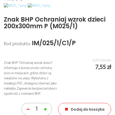
Znak BHP Ochraniaj wzrok dzieci
200x300mm P (M025/1)
IM/025/1/C1/P
Kod produktu:
9,29 zł
brutto
Znak BHP "Ochraniaj wzrok dzieci"
7,55 zł
informuje o konieczności ochrony
oczu w miejscach, gdzie dzieci są
narażone na urazy. Wykonany z
trwałego PVC, dostępny również jako
naklejka. Zapewnia bezpieczeństwo i
zgodność z normami BHP.
Dodaj do koszyka