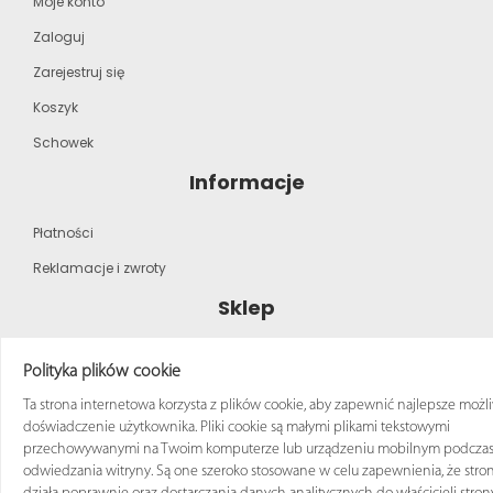
Moje konto
Zaloguj
Zarejestruj się
Koszyk
Schowek
Informacje
Płatności
Reklamacje i zwroty
Sklep
Strona główna
Polityka plików cookie
Katalog produktów
Ta strona internetowa korzysta z plików cookie, aby zapewnić najlepsze możl
doświadczenie użytkownika. Pliki cookie są małymi plikami tekstowymi
Regulamin zakupów
przechowywanymi na Twoim komputerze lub urządzeniu mobilnym podcza
odwiedzania witryny. Są one szeroko stosowane w celu zapewnienia, że stro