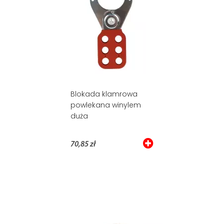
Blokada klamrowa
powlekana winylem
duża
70,85 zł