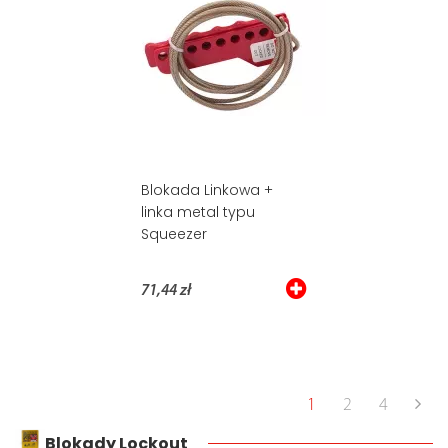
Blokada Linkowa +
linka metal typu
Squeezer
71,44 zł
1
2
4
Blokady Lockout